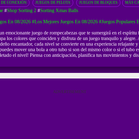
 DE CONEXIÓN
JUEGOS DE PELOTA
JUEGOS DE BLOQUES
MÁS C
me
#
Shop Sorting 2
#
Sorting Xmas Balls
gos En 08/2026
#Los Mejores Juegos En 08/2026
#Juegos Populares 
n emocionante juego de rompecabezas que te sumergirá en el espíritu fe
pa los colores que coinciden y disfruta de un juego tranquilo y alegre. 
deño encantador, cada nivel se convierte en una experiencia relajante y 
o puedes mover una bola a otro tubo si son del mismo color o si el tubo 
tado el nivel! Piensa con anticipación, planifica tus movimientos y dis
ADVERTISEMENT