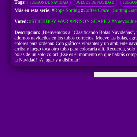
Tags:
JUEGOS DE NAVIDAD
JUEGOS DE NAVIDAD
JUEGOS
Más en esta serie
: #
Rope Sorting
#
Coffee Craze - Sorting Ga
Voted
:
#STICKBOY WAR
#PRISON SCAPE 2
#Nuevos Jue
Descripción
: ¡Bienvenidos a "Clasificando Bolas Navideñas", u
adornos navideños en los tubos correctos. Mueve las bolas, agru
colores para ordenar. Con gráficos vibrantes y un ambiente navi
arriba y luego toca otro tubo para colocarla allí. Recuerda, sol
bolas de un solo color! ¡Ese es el momento en que habrás comple
la Navidad! ¡A jugar y a disfrutar!