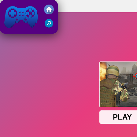
Pubg Hack
Friv