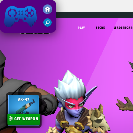
Venge.io
Friv