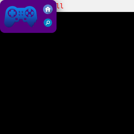
Heroes Head Ball
Friv