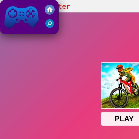
MX OffRoad Master
Friv