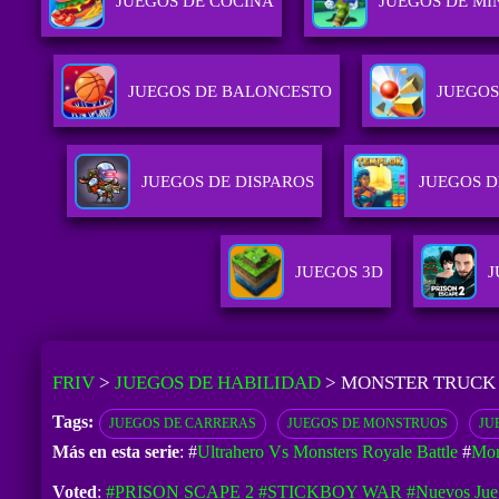
JUEGOS DE COCINA
JUEGOS DE MI
JUEGOS DE BALONCESTO
JUEGOS
JUEGOS DE DISPAROS
JUEGOS D
JUEGOS 3D
J
FRIV
>
JUEGOS DE HABILIDAD
>
MONSTER TRUCK
Tags:
JUEGOS DE CARRERAS
JUEGOS DE MONSTRUOS
JU
Más en esta serie
: #
Ultrahero Vs Monsters Royale Battle
#
Mon
Voted
:
#PRISON SCAPE 2
#STICKBOY WAR
#Nuevos Jue