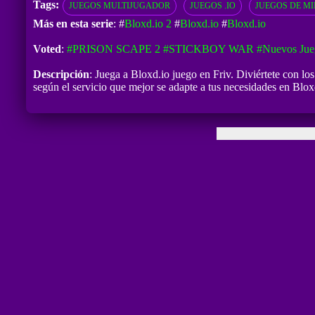
Tags:
JUEGOS MULTIJUGADOR
JUEGOS .IO
JUEGOS DE M
Más en esta serie
: #
Bloxd.io 2
#
Bloxd.io
#
Bloxd.io
Voted
:
#PRISON SCAPE 2
#STICKBOY WAR
#Nuevos Jue
Descripción
: Juega a Bloxd.io juego en Friv. Diviértete con lo
según el servicio que mejor se adapte a tus necesidades en Blox