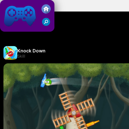
Knock Down
Friv