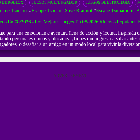
S DE ROBLOX
JUEGOS MULTIJUGADOR
JUEGOS DE ESTRATEGIA
M
ra de Tsunami
#
Escape Tsunami Save Brainrot
#
Escape Tsunami for Br
gos En 08/2026
#Los Mejores Juegos En 08/2026
#Juegos Populares 
te para una emocionante aventura llena de acción y locura, inspirada e
ctando personajes únicos y alocados. ¡Tienes que regresar a salvo antes
ugadores, o desafiar a un amigo en un modo local para vivir la diversión
ADVERTISEMENT