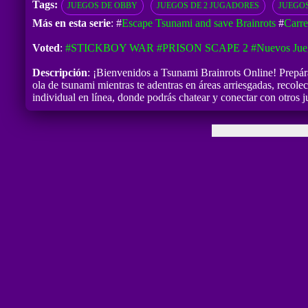
Tags:
JUEGOS DE OBBY
JUEGOS DE 2 JUGADORES
JUEGO
Más en esta serie
: #
Escape Tsunami and save Brainrots
#
Carre
Voted
:
#STICKBOY WAR
#PRISON SCAPE 2
#Nuevos Jue
Descripción
: ¡Bienvenidos a Tsunami Brainrots Online! Prepára
ola de tsunami mientras te adentras en áreas arriesgadas, recole
individual en línea, donde podrás chatear y conectar con otros j