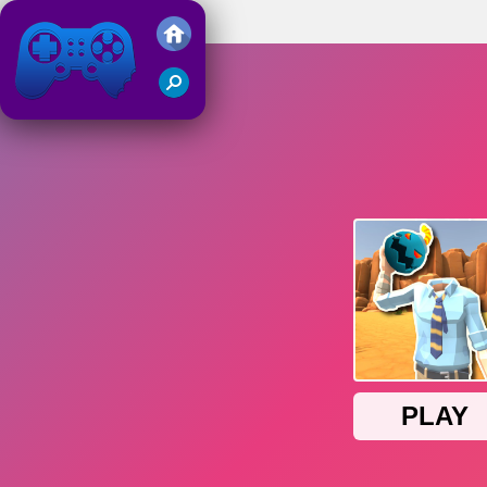
Serious Head 2
Friv