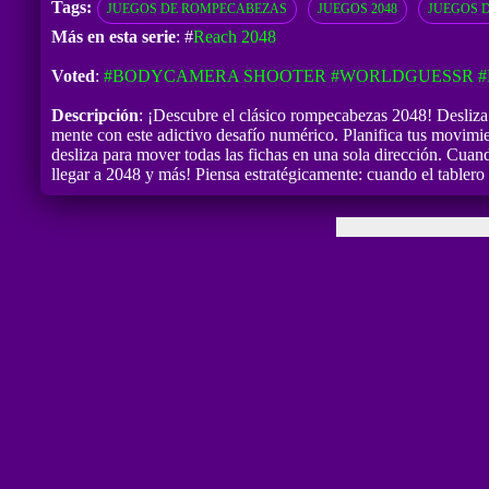
Tags:
JUEGOS DE ROMPECABEZAS
JUEGOS 2048
JUEGOS 
Más en esta serie
: #
Reach 2048
Voted
:
#BODYCAMERA SHOOTER
#WORLDGUESSR
#
Descripción
: ¡Descubre el clásico rompecabezas 2048! Desliza l
mente con este adictivo desafío numérico. Planifica tus movimie
desliza para mover todas las fichas en una sola dirección. Cua
llegar a 2048 y más! Piensa estratégicamente: cuando el tablero 