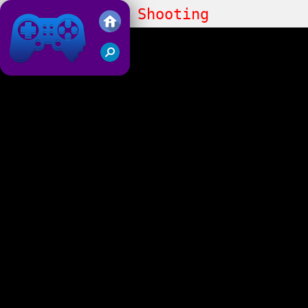
Anti Terrorist Shooting
Friv