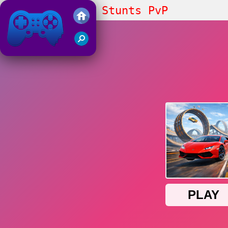
Cool SuperCars Stunts PvP
Friv