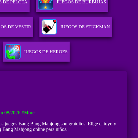
S DE PELOTA
JUEGOS DE BURBUJAS
OS DE VESTIR
JUEGOS DE STICKMAN
JUEGOS DE HEROES
En 08/2026
#more
ros juegos Bang Bang Mahjong son gratuitos. Elige el tuyo y
ng Bang Mahjong online para niños.