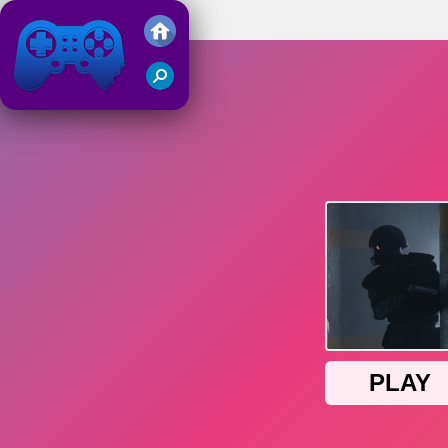
The Last Man
Friv