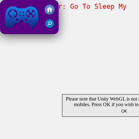
Nina The Killer: Go To Sleep My
Prince
Friv