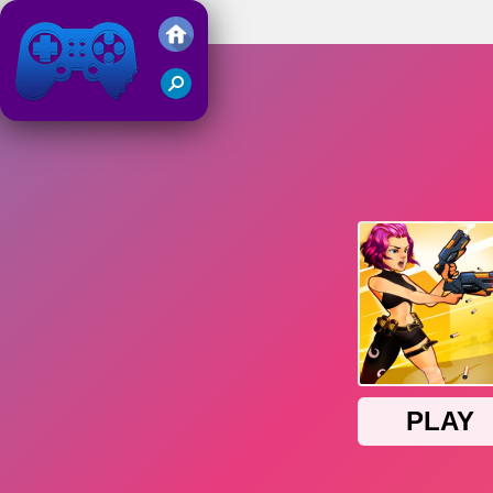
Mr Gunslinger
Friv