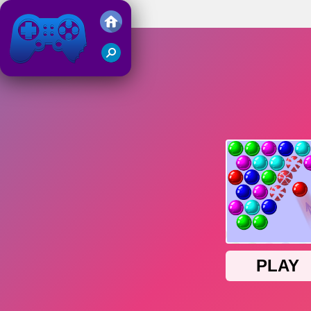
Bubble Game
Friv