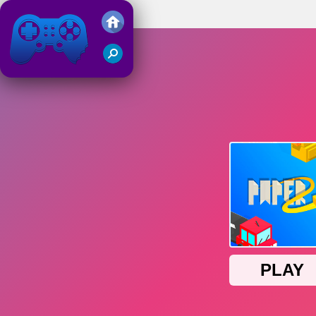
Paper io2
Friv