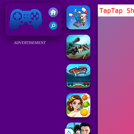
TapTap S
Friv
ADVERTISEMENT