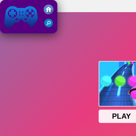
Music Rush
Friv