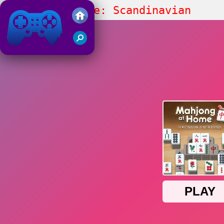
Mahjong At Home: Scandinavian
Edition
Friv