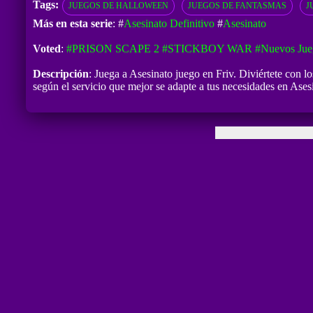
Tags:
JUEGOS DE HALLOWEEN
JUEGOS DE FANTASMAS
J
Más en esta serie
: #
Asesinato Definitivo
#
Asesinato
Voted
:
#PRISON SCAPE 2
#STICKBOY WAR
#Nuevos Jue
Descripción
: Juega a Asesinato juego en Friv. Diviértete con l
según el servicio que mejor se adapte a tus necesidades en Ases