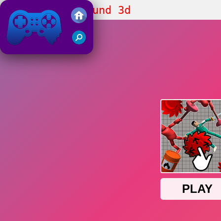
People Playground 3d
Friv