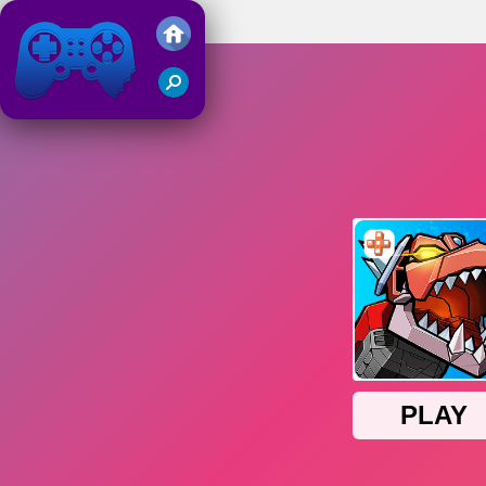
Collosotraun
Friv