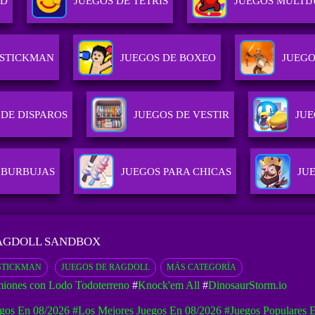
3D
JUEGOS DE TETRIS
JUEGOS MULTI
 STICKMAN
JUEGOS DE BOXEO
JUEGO
 DE DISPAROS
JUEGOS DE VESTIR
JUE
 BURBUJAS
JUEGOS PARA CHICAS
JU
RAGDOLL SANDBOX
STICKMAN
JUEGOS DE RAGDOLL
MÁS CATEGORÍA
iones con Lodo Todoterreno
#
Knock'em All
#
DinosaurStorm.io
gos En 08/2026
#Los Mejores Juegos En 08/2026
#Juegos Populares 