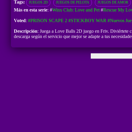
Tags:
JUEGOS 2D
JUEGOS DE PELOTA
JUEGOS DE AMOR
Más en esta serie
: #
Winx Club: Love and Pet
#
Rescue My Lo
Voted
:
#PRISON SCAPE 2
#STICKBOY WAR
#Nuevos Jue
Descripción
: Juega a Love Balls 2D juego en Friv. Diviértete 
descarga según el servicio que mejor se adapte a tus necesidad