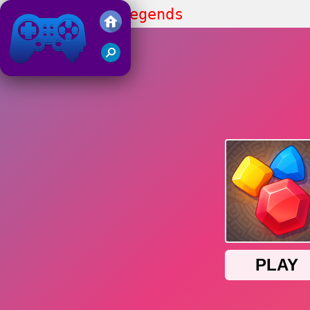
Jewels Blitz Legends
Friv