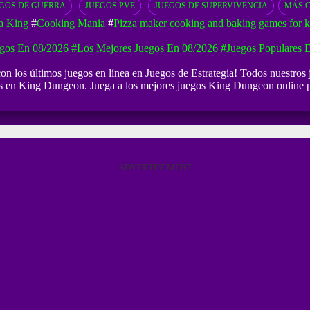
GOS DE GUERRA
JUEGOS PVE
JUEGOS DE SUPERVIVENCIA
MÁS 
a King
#
Cooking Mania
#
Pizza maker cooking and baking games for k
gos En 08/2026
#Los Mejores Juegos En 08/2026
#Juegos Populares 
on los últimos juegos en línea en Juegos de Estrategia! Todos nuestros
des en King Dungeon. Juega a los mejores juegos King Dungeon online p
ADVERTISEMENT