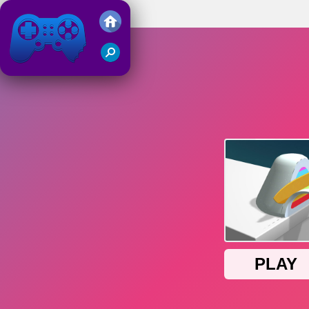
Asmr Slicing
Friv