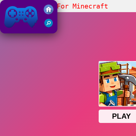
Building Mods For Minecraft
Friv