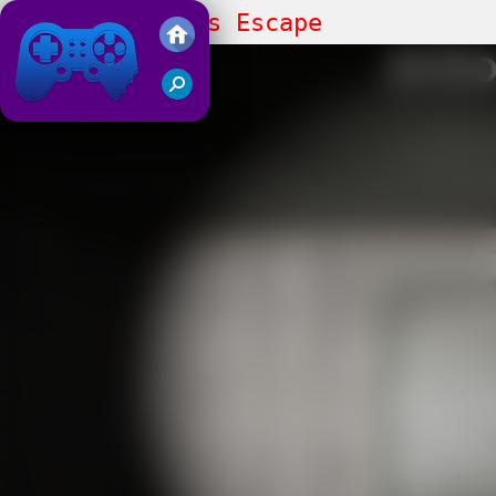
Mommy Long Legs Escape
Friv